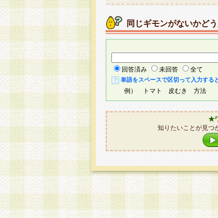
同じギモンがないかどう
回答済み
未回答
全て
単語をスペースで区切って入力する
例） トマト 皮むき 方法
★
知りたいことが見つ