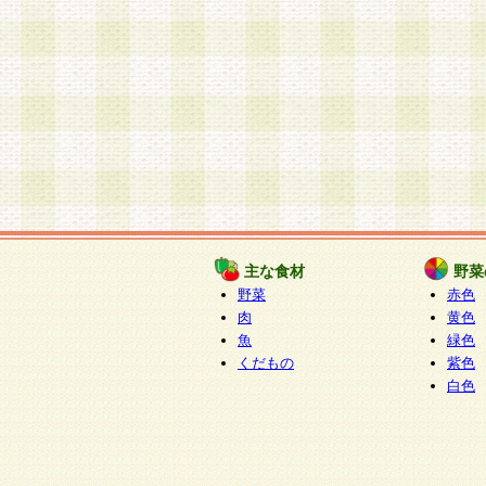
主な食材
野菜
野菜
赤色
肉
黄色
魚
緑色
くだもの
紫色
白色