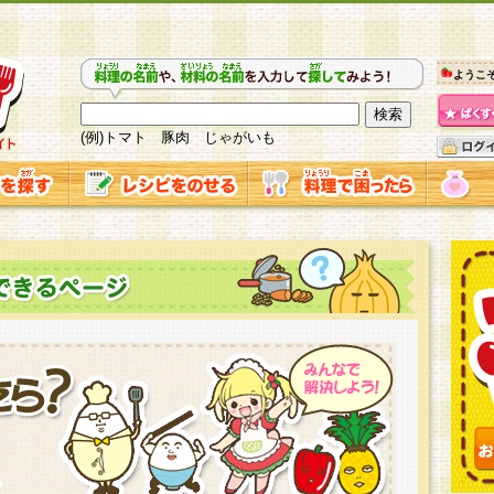
ようこ
(例)トマト 豚肉 じゃがいも