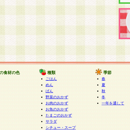
の食材の色
種類
季節
ごはん
春
めん
夏
ぱん
秋
野菜のおかず
冬
お肉のおかず
一年を通して
お魚のおかず
たまごのおかず
サラダ
シチュー・スープ