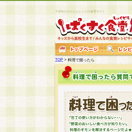
子供向けかんたんレシピの食育サイト
TOP
>
料理で困ったら