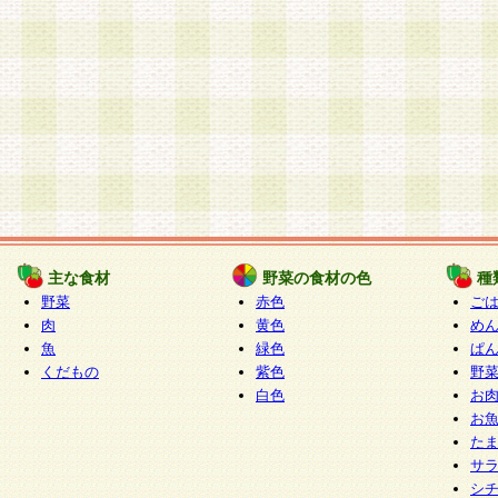
主な食材
野菜の食材の色
種
野菜
赤色
ご
肉
黄色
め
魚
緑色
ぱ
くだもの
紫色
野
白色
お
お
た
サ
シ