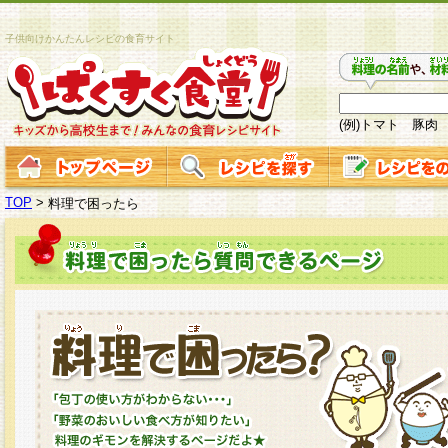
子供向けかんたんレシピの食育サイト
(例)トマト 豚肉
TOP
>
料理で困ったら