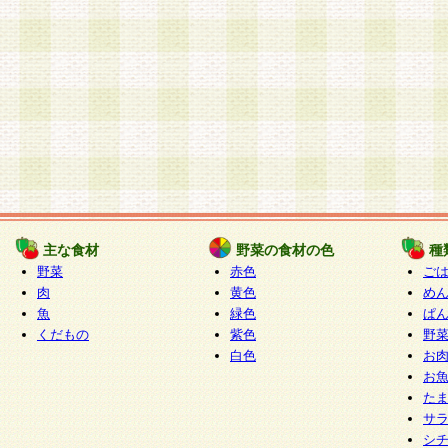
主な食材
野菜の食材の色
種
野菜
赤色
ご
肉
黄色
め
魚
緑色
ぱ
くだもの
紫色
野
白色
お
お
た
サ
シ