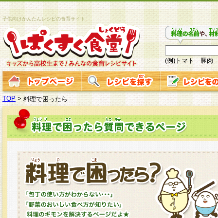
子供向けかんたんレシピの食育サイト
(例)トマト 豚肉
TOP
>
料理で困ったら