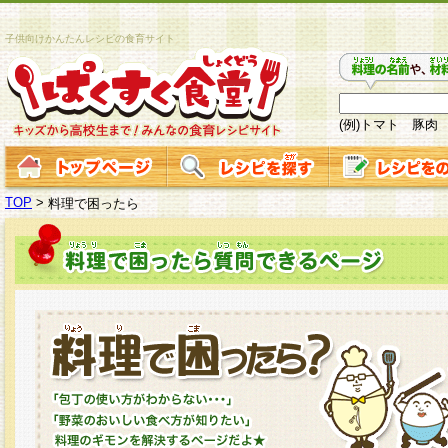
子供向けかんたんレシピの食育サイト
(例)トマト 豚肉
TOP
>
料理で困ったら