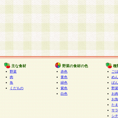
主な食材
野菜の食材の色
種
野菜
赤色
ご
肉
黄色
め
魚
緑色
ぱ
くだもの
紫色
野
白色
お
お
た
サ
シ