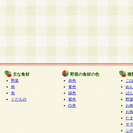
主な食材
野菜の食材の色
種
野菜
赤色
ご
肉
黄色
め
魚
緑色
ぱ
くだもの
紫色
野
白色
お
お
た
サ
シ