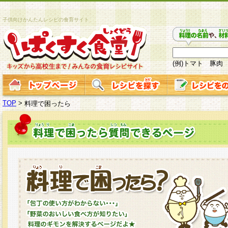
子供向けかんたんレシピの食育サイト
(例)トマト 豚肉
TOP
>
料理で困ったら