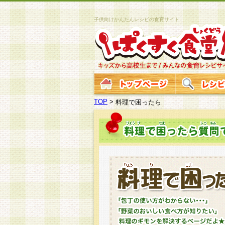
子供向けかんたんレシピの食育サイト
TOP
>
料理で困ったら