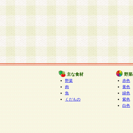
主な食材
野菜
野菜
赤色
肉
黄色
魚
緑色
くだもの
紫色
白色