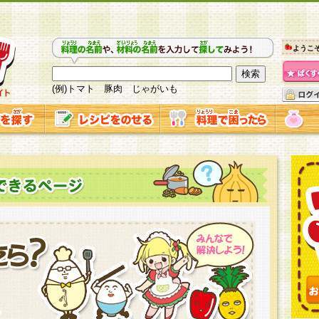
ようこ
(例)トマト 豚肉 じゃがいも