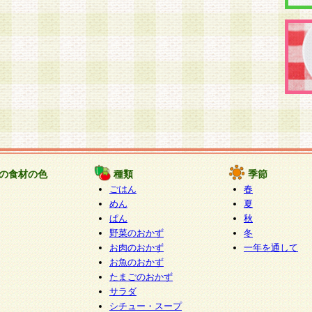
の食材の色
種類
季節
ごはん
春
めん
夏
ぱん
秋
野菜のおかず
冬
お肉のおかず
一年を通して
お魚のおかず
たまごのおかず
サラダ
シチュー・スープ