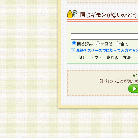
同じギモンがないかどう
回答済み
未回答
全て
単語をスペースで区切って入力する
例） トマト 皮むき 方法
★
知りたいことが見つ