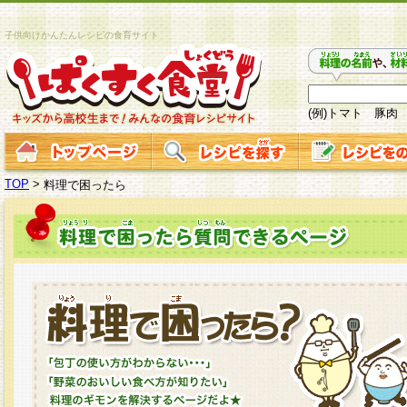
子供向けかんたんレシピの食育サイト
(例)トマト 豚肉
TOP
>
料理で困ったら