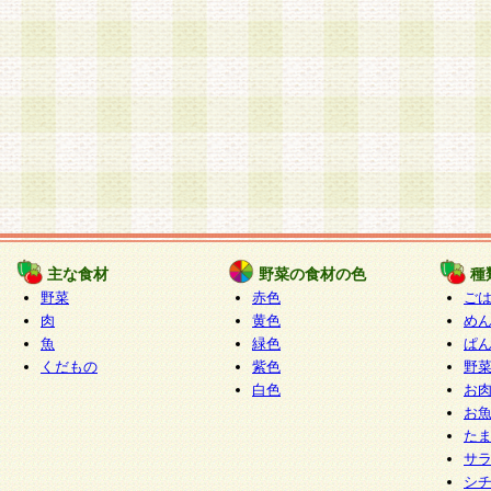
主な食材
野菜の食材の色
種
野菜
赤色
ご
肉
黄色
め
魚
緑色
ぱ
くだもの
紫色
野
白色
お
お
た
サ
シ