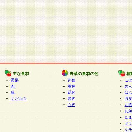
主な食材
野菜の食材の色
種
野菜
赤色
ご
肉
黄色
め
魚
緑色
ぱ
くだもの
紫色
野
白色
お
お
た
サ
シ