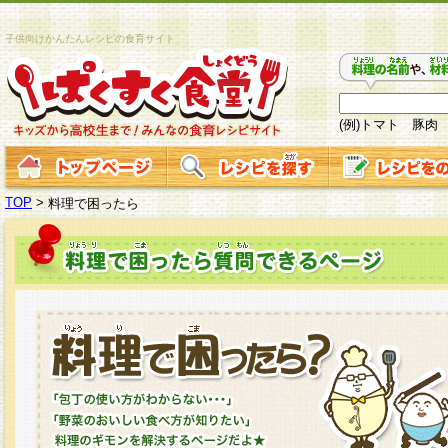
子供向けかんたんレシピの食育サイト
(例)トマト 豚肉
TOP
>
料理で困ったら