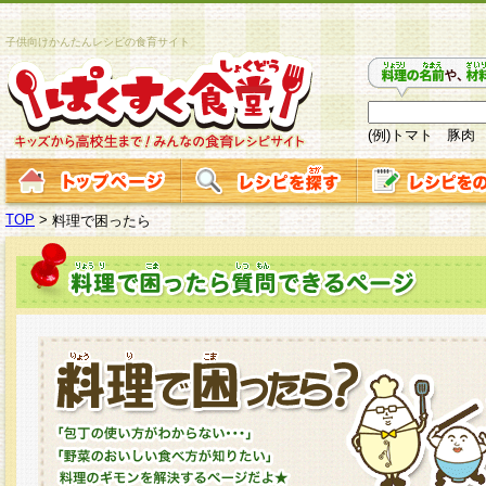
子供向けかんたんレシピの食育サイト
(例)トマト 豚肉
TOP
>
料理で困ったら