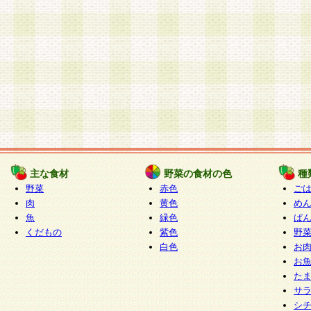
主な食材
野菜の食材の色
種
野菜
赤色
ご
肉
黄色
め
魚
緑色
ぱ
くだもの
紫色
野
白色
お
お
た
サ
シ