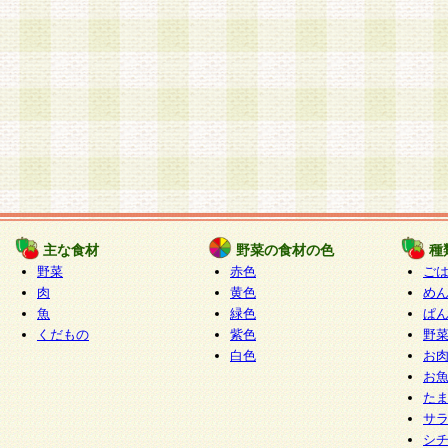
主な食材
野菜の食材の色
種
野菜
赤色
ご
肉
黄色
め
魚
緑色
ぱ
くだもの
紫色
野
白色
お
お
た
サ
シ