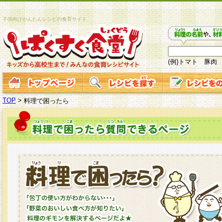
子供向けかんたんレシピの食育サイト
(例)トマト 豚肉
TOP
>
料理で困ったら