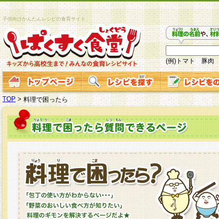
子供向けかんたんレシピの食育サイト
(例)トマト 豚肉
TOP
>
料理で困ったら