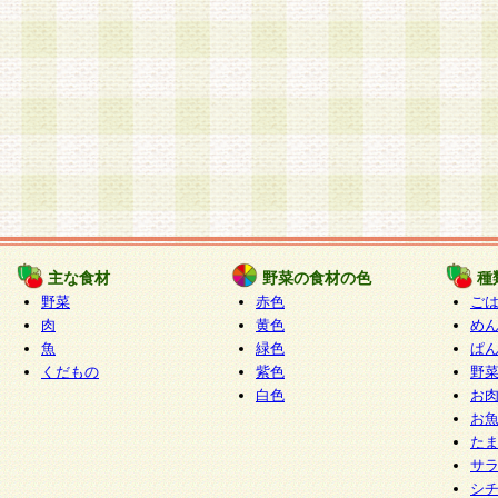
主な食材
野菜の食材の色
種
野菜
赤色
ご
肉
黄色
め
魚
緑色
ぱ
くだもの
紫色
野
白色
お
お
た
サ
シ