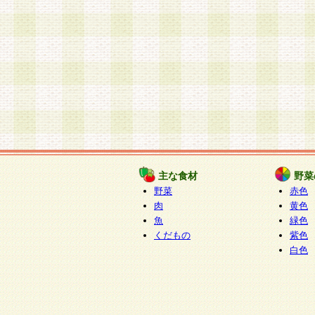
主な食材
野菜
野菜
赤色
肉
黄色
魚
緑色
くだもの
紫色
白色