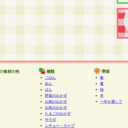
の食材の色
種類
季節
ごはん
春
めん
夏
ぱん
秋
野菜のおかず
冬
お肉のおかず
一年を通して
お魚のおかず
たまごのおかず
サラダ
シチュー・スープ