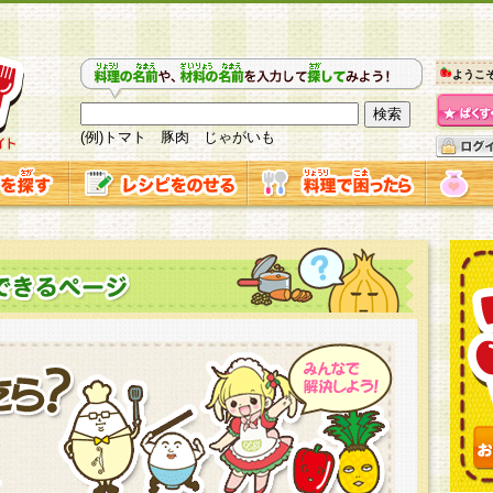
ようこ
(例)トマト 豚肉 じゃがいも