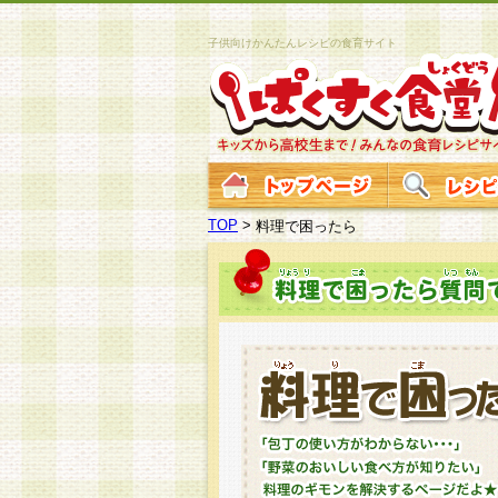
子供向けかんたんレシピの食育サイト
TOP
>
料理で困ったら