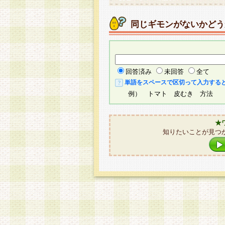
同じギモンがないかどう
回答済み
未回答
全て
単語をスペースで区切って入力する
例） トマト 皮むき 方法
★
知りたいことが見つ