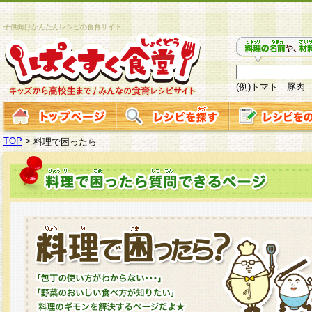
子供向けかんたんレシピの食育サイト
(例)トマト 豚肉
TOP
>
料理で困ったら