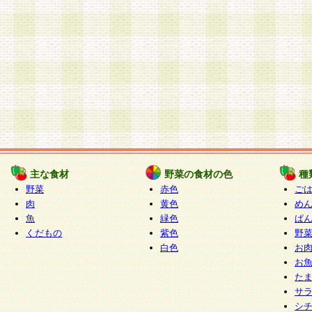
主な食材
野菜の食材の色
種
野菜
赤色
ご
肉
黄色
め
魚
緑色
ぱ
くだもの
紫色
野
白色
お
お
た
サ
シ