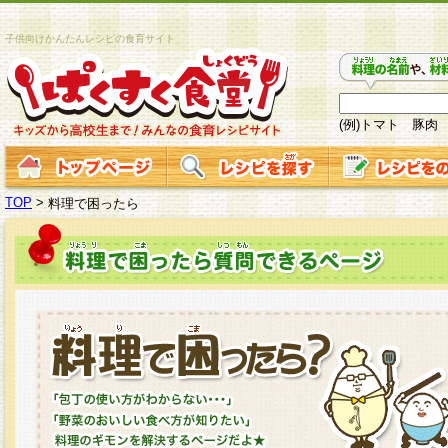
子供向けかんたんレシピの食育サイト
(例)トマト 豚肉
TOP
>
料理で困ったら