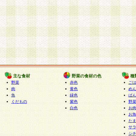
主な食材
野菜の食材の色
種
野菜
赤色
ご
肉
黄色
め
魚
緑色
ぱ
くだもの
紫色
野
白色
お
お
た
サ
シ