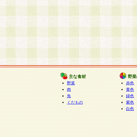
主な食材
野菜
野菜
赤色
肉
黄色
魚
緑色
くだもの
紫色
白色