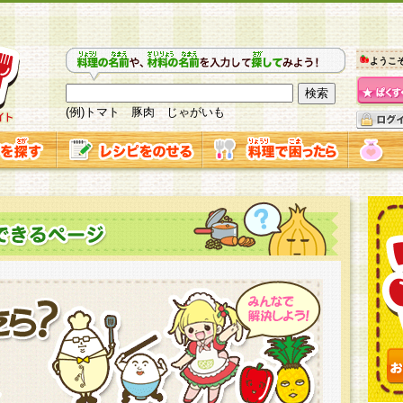
ようこ
(例)トマト 豚肉 じゃがいも