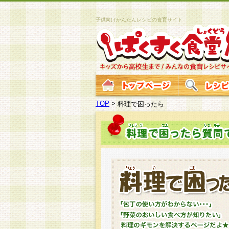
子供向けかんたんレシピの食育サイト
TOP
>
料理で困ったら