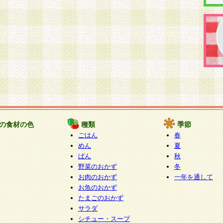
の食材の色
種類
季節
ごはん
春
めん
夏
ぱん
秋
野菜のおかず
冬
お肉のおかず
一年を通して
お魚のおかず
たまごのおかず
サラダ
シチュー・スープ