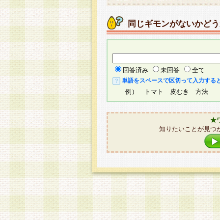
同じギモンがないかどう
回答済み
未回答
全て
単語をスペースで区切って入力する
例） トマト 皮むき 方法
★
知りたいことが見つ