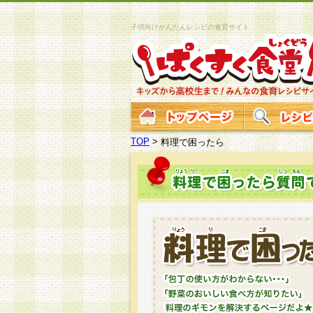
子供向けかんたんレシピの食育サイト
TOP
>
料理で困ったら