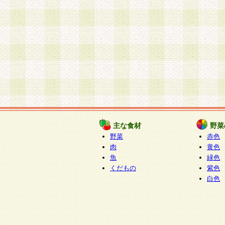
主な食材
野菜
野菜
赤色
肉
黄色
魚
緑色
くだもの
紫色
白色