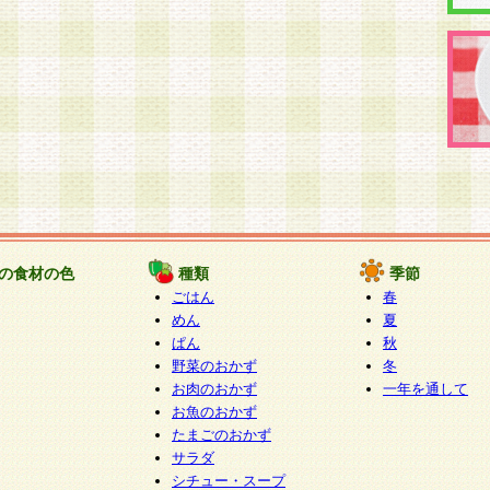
の食材の色
種類
季節
ごはん
春
めん
夏
ぱん
秋
野菜のおかず
冬
お肉のおかず
一年を通して
お魚のおかず
たまごのおかず
サラダ
シチュー・スープ