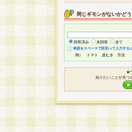
同じギモンがないかどう
回答済み
未回答
全て
単語をスペースで区切って入力する
例） トマト 皮むき 方法
★
知りたいことが見つ