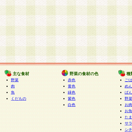
主な食材
野菜の食材の色
種
野菜
赤色
ご
肉
黄色
め
魚
緑色
ぱ
くだもの
紫色
野
白色
お
お
た
サ
シ