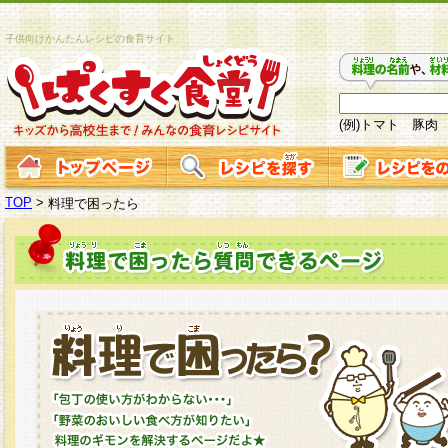
子供向けかんたんレシピの食育サイト
(例)トマト 豚肉
TOP
>
料理で困ったら