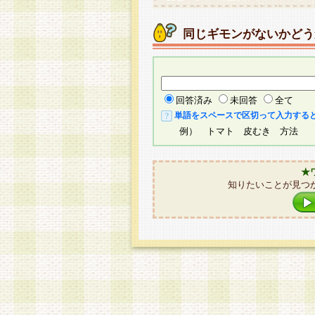
同じギモンがないかどう
回答済み
未回答
全て
単語をスペースで区切って入力する
例） トマト 皮むき 方法
★
知りたいことが見つ