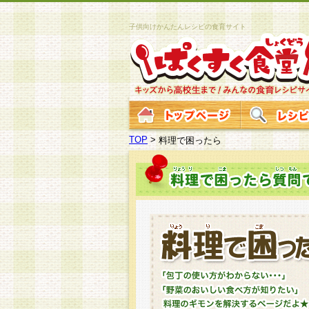
子供向けかんたんレシピの食育サイト
TOP
>
料理で困ったら