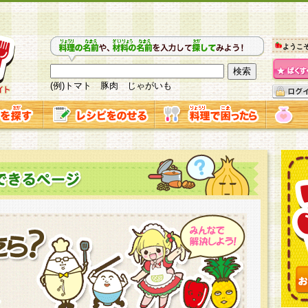
ようこ
(例)トマト 豚肉 じゃがいも