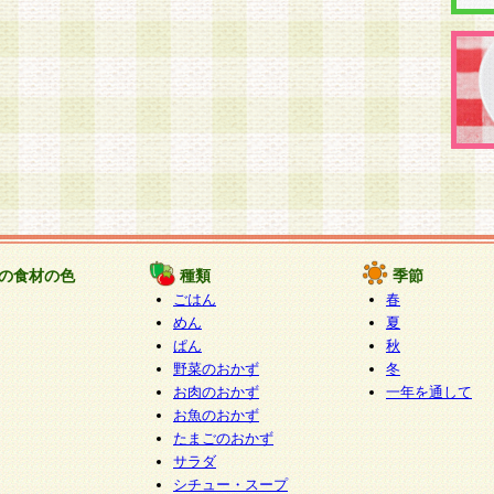
の食材の色
種類
季節
ごはん
春
めん
夏
ぱん
秋
野菜のおかず
冬
お肉のおかず
一年を通して
お魚のおかず
たまごのおかず
サラダ
シチュー・スープ