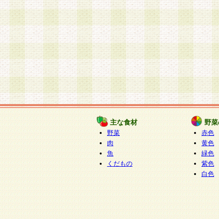
主な食材
野菜
野菜
赤色
肉
黄色
魚
緑色
くだもの
紫色
白色