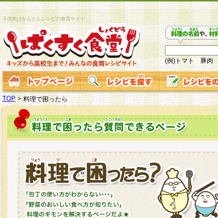
子供向けかんたんレシピの食育サイト
(例)トマト 豚肉
TOP
>
料理で困ったら