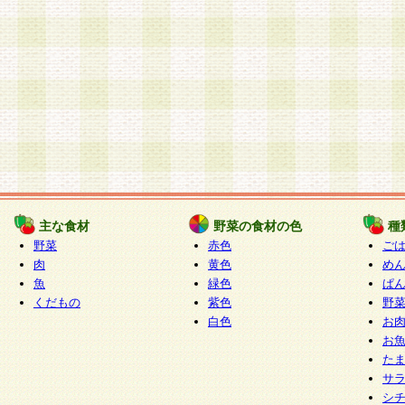
主な食材
野菜の食材の色
種
野菜
赤色
ご
肉
黄色
め
魚
緑色
ぱ
くだもの
紫色
野
白色
お
お
た
サ
シ