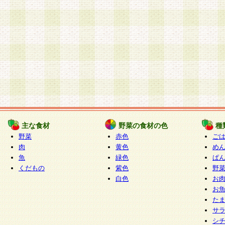
主な食材
野菜の食材の色
種
野菜
赤色
ご
肉
黄色
め
魚
緑色
ぱ
くだもの
紫色
野
白色
お
お
た
サ
シ