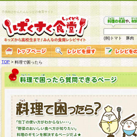
子供向けかんたんレシピの食育サイト
(例)トマト 豚肉
TOP
>
料理で困ったら