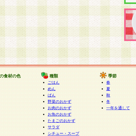
の食材の色
種類
季節
ごはん
春
めん
夏
ぱん
秋
野菜のおかず
冬
お肉のおかず
一年を通して
お魚のおかず
たまごのおかず
サラダ
シチュー・スープ