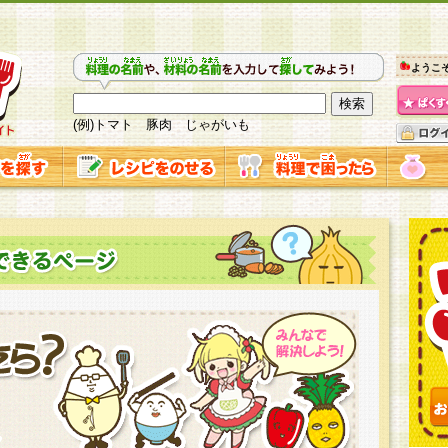
ようこ
(例)トマト 豚肉 じゃがいも