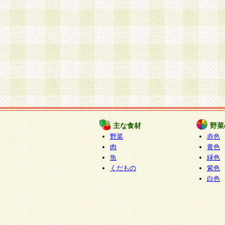
主な食材
野菜
野菜
赤色
肉
黄色
魚
緑色
くだもの
紫色
白色