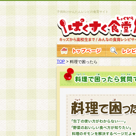
子供向けかんたんレシピの食育サイト
TOP
>
料理で困ったら