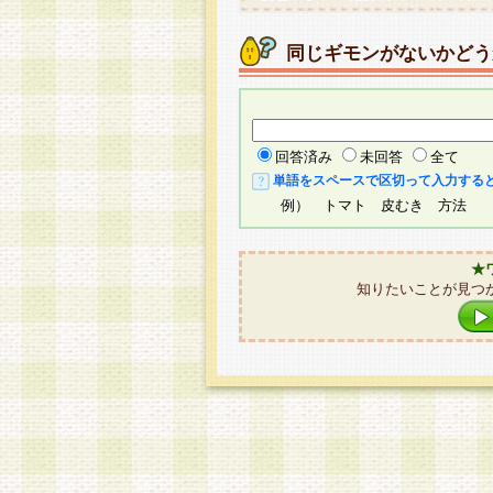
同じギモンがないかどう
回答済み
未回答
全て
単語をスペースで区切って入力する
例） トマト 皮むき 方法
★
知りたいことが見つ