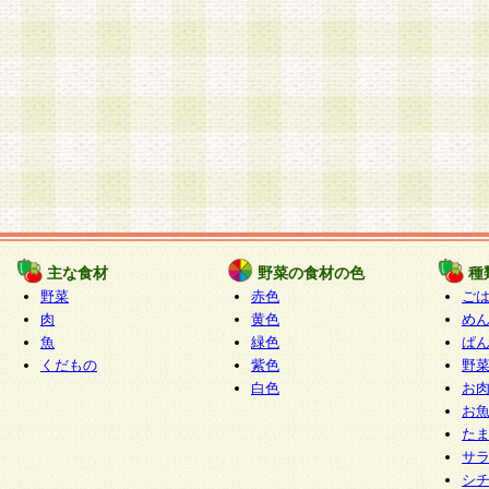
主な食材
野菜の食材の色
種
野菜
赤色
ご
肉
黄色
め
魚
緑色
ぱ
くだもの
紫色
野
白色
お
お
た
サ
シ