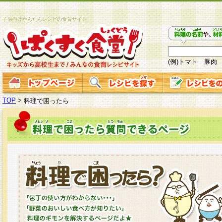
子供向けかんたんレシピの食育サイト
(例)トマト 豚肉
TOP
>
料理で困ったら