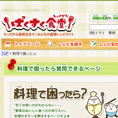
子供向けかんたんレシピの食育サイト
(例)トマト 豚肉
TOP
>
料理で困ったら