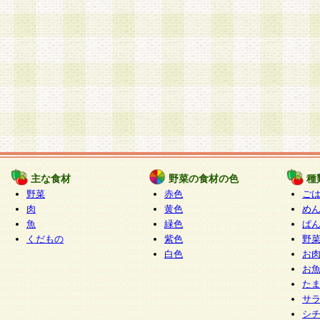
主な食材
野菜の食材の色
種
野菜
赤色
ご
肉
黄色
め
魚
緑色
ぱ
くだもの
紫色
野
白色
お
お
た
サ
シ