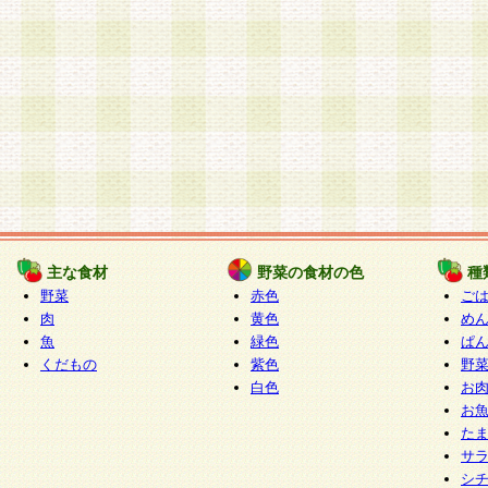
主な食材
野菜の食材の色
種
野菜
赤色
ご
肉
黄色
め
魚
緑色
ぱ
くだもの
紫色
野
白色
お
お
た
サ
シ