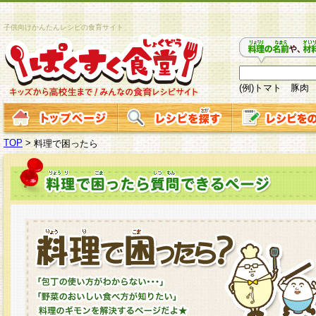
子供向けかんたんレシピの食育サイト
(例)トマト 豚肉
TOP
>
料理で困ったら