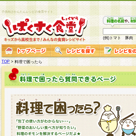
子供向けかんたんレシピの食育サイト
(例)トマト 豚肉
TOP
>
料理で困ったら