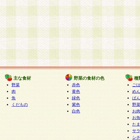
主な食材
野菜の食材の色
種
野菜
赤色
ご
肉
黄色
め
魚
緑色
ぱ
くだもの
紫色
野
白色
お
お
た
サ
シ