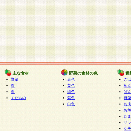
主な食材
野菜の食材の色
種
野菜
赤色
ご
肉
黄色
め
魚
緑色
ぱ
くだもの
紫色
野
白色
お
お
た
サ
シ