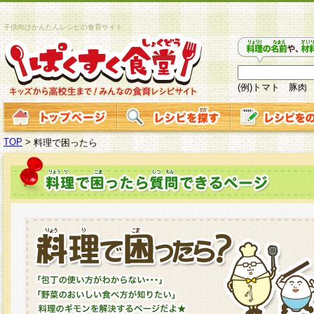
子供向けかんたんレシピの食育サイト
(例)トマト 豚肉
TOP
>
料理で困ったら