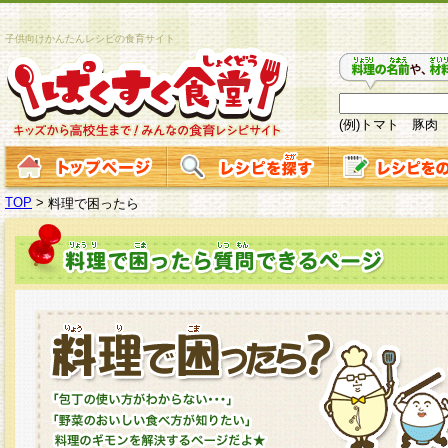
子供向けかんたんレシピの食育サイト
(例)トマト 豚肉
TOP
>
料理で困ったら