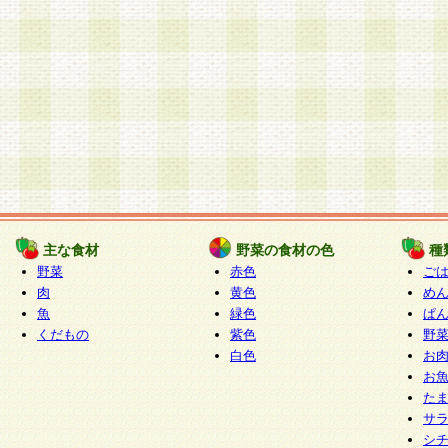
主な食材
野菜の食材の色
種
野菜
赤色
ご
肉
黄色
め
魚
緑色
ぱ
くだもの
紫色
野
白色
お
お
た
サ
シ