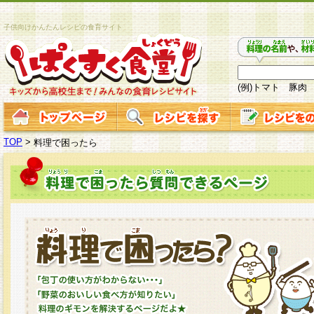
子供向けかんたんレシピの食育サイト
(例)トマト 豚肉
TOP
>
料理で困ったら