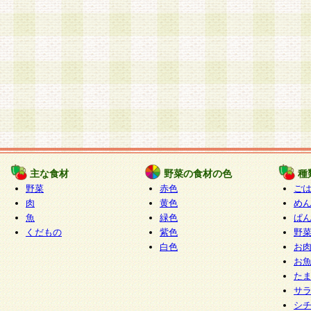
主な食材
野菜の食材の色
種
野菜
赤色
ご
肉
黄色
め
魚
緑色
ぱ
くだもの
紫色
野
白色
お
お
た
サ
シ