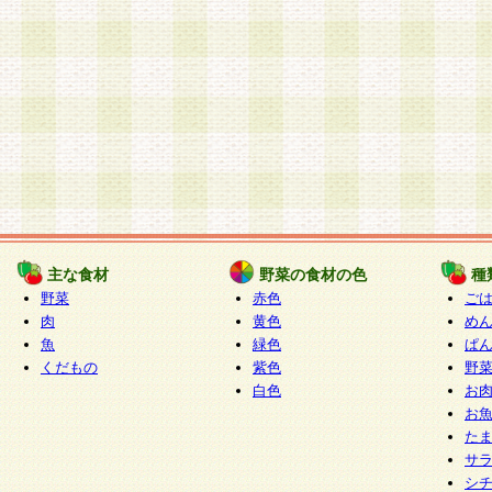
主な食材
野菜の食材の色
種
野菜
赤色
ご
肉
黄色
め
魚
緑色
ぱ
くだもの
紫色
野
白色
お
お
た
サ
シ