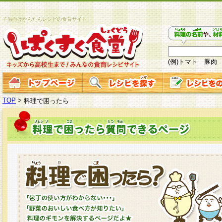
子供向けかんたんレシピの食育サイト
(例)トマト 豚肉
TOP
>
料理で困ったら