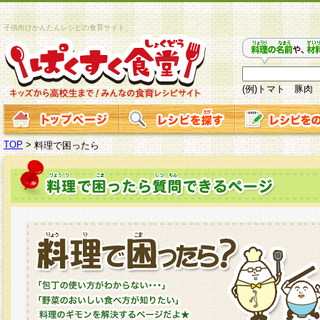
子供向けかんたんレシピの食育サイト
(例)トマト 豚肉
TOP
>
料理で困ったら