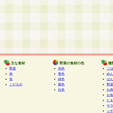
主な食材
野菜の食材の色
種
野菜
赤色
ご
肉
黄色
め
魚
緑色
ぱ
くだもの
紫色
野
白色
お
お
た
サ
シ