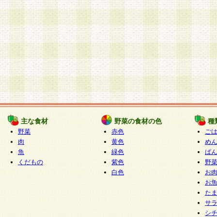
主な食材
野菜の食材の色
種
野菜
赤色
ご
肉
黄色
め
魚
緑色
ぱ
くだもの
紫色
野
白色
お
お
た
サ
シ