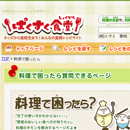
子供向けかんたんレシピの食育サイト
(例)トマト 豚肉
TOP
>
料理で困ったら