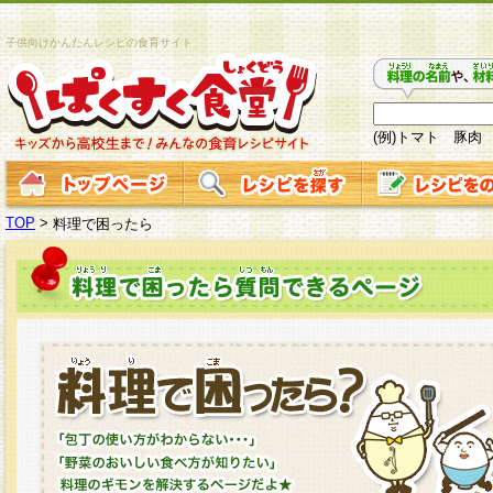
子供向けかんたんレシピの食育サイト
(例)トマト 豚肉
TOP
>
料理で困ったら