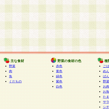
主な食材
野菜の食材の色
種
野菜
赤色
ご
肉
黄色
め
魚
緑色
ぱ
くだもの
紫色
野
白色
お
お
た
サ
シ