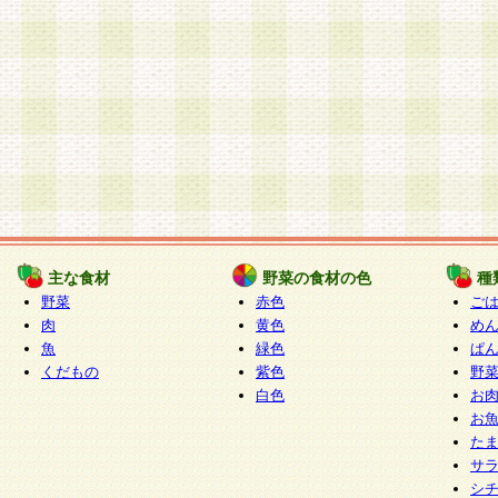
主な食材
野菜の食材の色
種
野菜
赤色
ご
肉
黄色
め
魚
緑色
ぱ
くだもの
紫色
野
白色
お
お
た
サ
シ