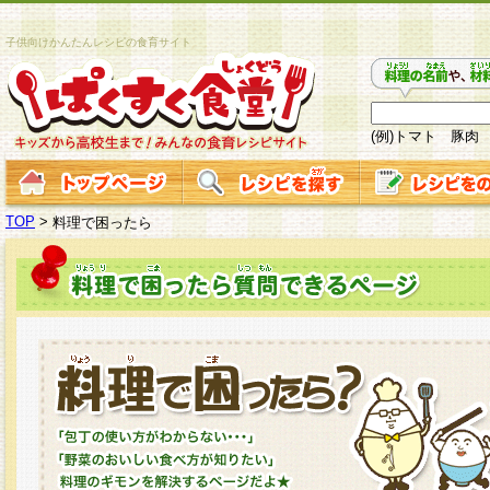
子供向けかんたんレシピの食育サイト
(例)トマト 豚肉
TOP
>
料理で困ったら