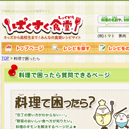
子供向けかんたんレシピの食育サイト
(例)トマト 豚肉
TOP
>
料理で困ったら