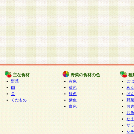
主な食材
野菜の食材の色
種
野菜
赤色
ご
肉
黄色
め
魚
緑色
ぱ
くだもの
紫色
野
白色
お
お
た
サ
シ