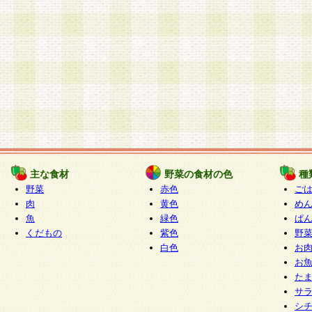
主な食材
野菜の食材の色
種
野菜
赤色
ご
肉
黄色
め
魚
緑色
ぱ
くだもの
紫色
野
白色
お
お
た
サ
シ