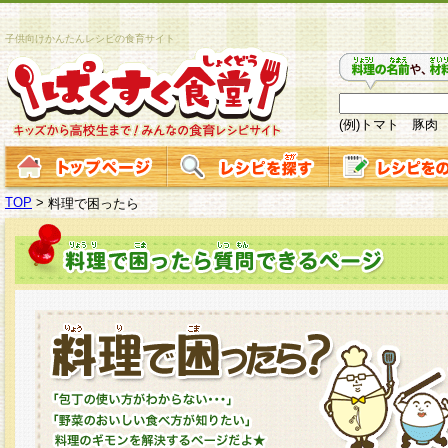
子供向けかんたんレシピの食育サイト
(例)トマト 豚肉
TOP
>
料理で困ったら