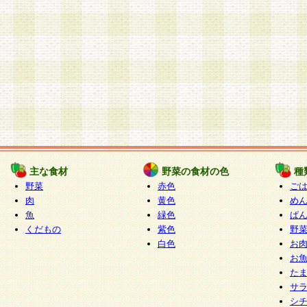
主な食材
野菜の食材の色
種
野菜
赤色
ご
肉
黄色
め
魚
緑色
ぱ
くだもの
紫色
野
白色
お
お
た
サ
シ