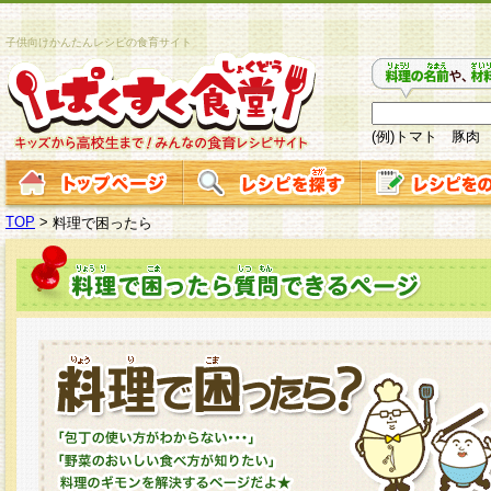
子供向けかんたんレシピの食育サイト
(例)トマト 豚肉
TOP
>
料理で困ったら