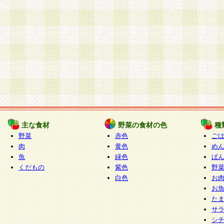
主な食材
野菜の食材の色
種
野菜
赤色
ご
肉
黄色
め
魚
緑色
ぱ
くだもの
紫色
野
白色
お
お
た
サ
シ