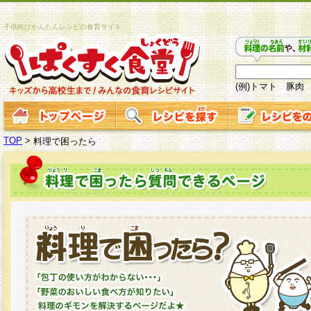
子供向けかんたんレシピの食育サイト
(例)トマト 豚肉
TOP
>
料理で困ったら