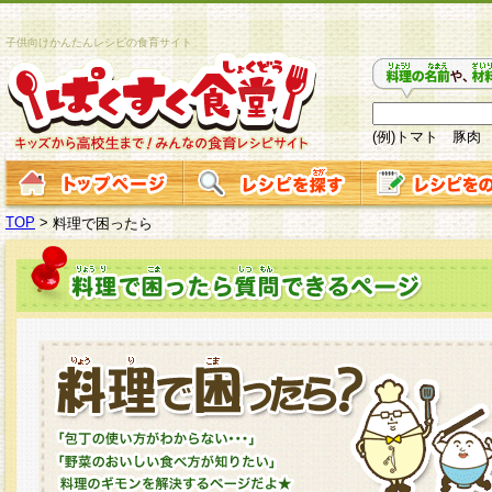
子供向けかんたんレシピの食育サイト
(例)トマト 豚肉
TOP
>
料理で困ったら