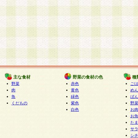
主な食材
野菜の食材の色
種
野菜
赤色
ご
肉
黄色
め
魚
緑色
ぱ
くだもの
紫色
野
白色
お
お
た
サ
シ