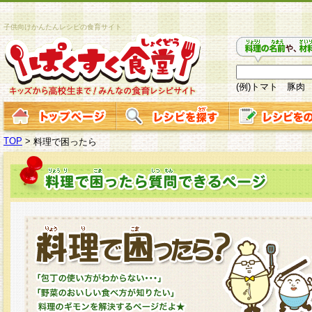
子供向けかんたんレシピの食育サイト
(例)トマト 豚肉
TOP
>
料理で困ったら