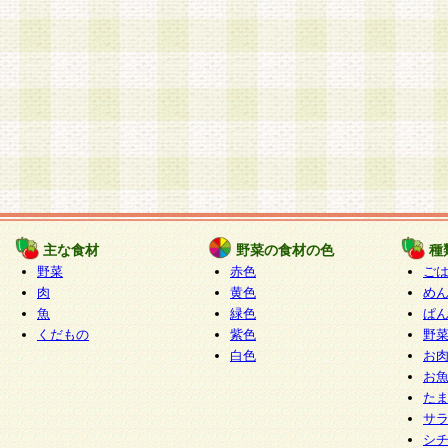
主な食材
野菜の食材の色
種
野菜
赤色
ご
肉
黄色
め
魚
緑色
ぱ
くだもの
紫色
野
白色
お
お
た
サ
シ