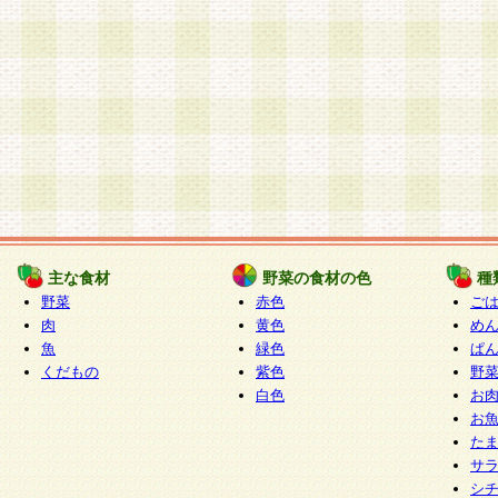
主な食材
野菜の食材の色
種
野菜
赤色
ご
肉
黄色
め
魚
緑色
ぱ
くだもの
紫色
野
白色
お
お
た
サ
シ