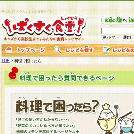
子供向けかんたんレシピの食育サイト
(例)トマト 豚肉
TOP
>
料理で困ったら