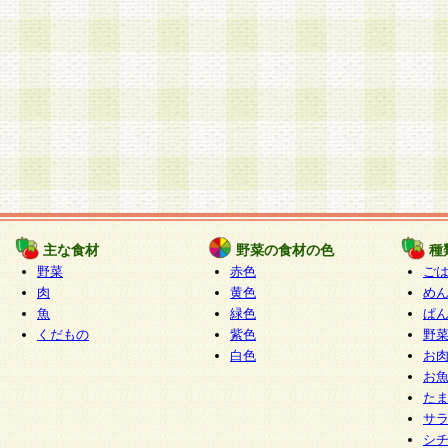
主な食材
野菜の食材の色
種
野菜
赤色
ご
肉
黄色
め
魚
緑色
ぱ
くだもの
紫色
野
白色
お
お
た
サ
シ