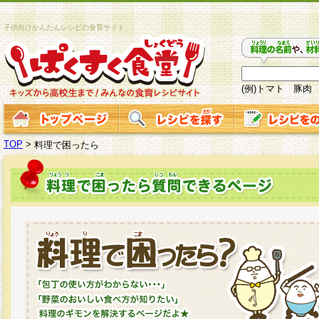
子供向けかんたんレシピの食育サイト
(例)トマト 豚肉
TOP
>
料理で困ったら