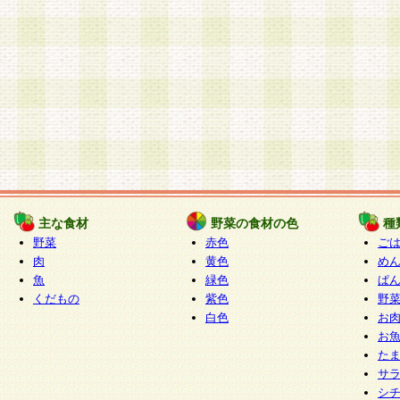
主な食材
野菜の食材の色
種
野菜
赤色
ご
肉
黄色
め
魚
緑色
ぱ
くだもの
紫色
野
白色
お
お
た
サ
シ