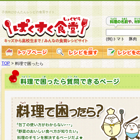
子供向けかんたんレシピの食育サイト
(例)トマト 豚肉
TOP
>
料理で困ったら