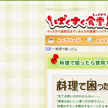
子供向けかんたんレシピの食育サイト
TOP
>
料理で困ったら