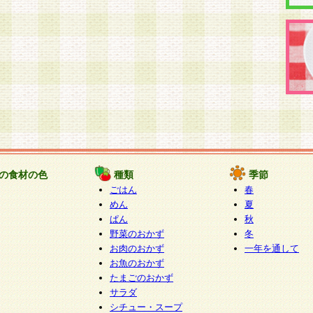
の食材の色
種類
季節
ごはん
春
めん
夏
ぱん
秋
野菜のおかず
冬
お肉のおかず
一年を通して
お魚のおかず
たまごのおかず
サラダ
シチュー・スープ