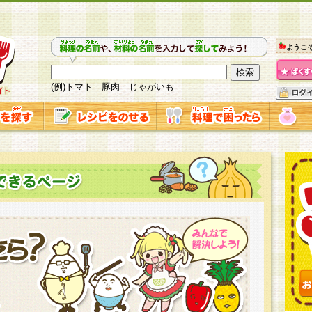
ようこ
(例)トマト 豚肉 じゃがいも