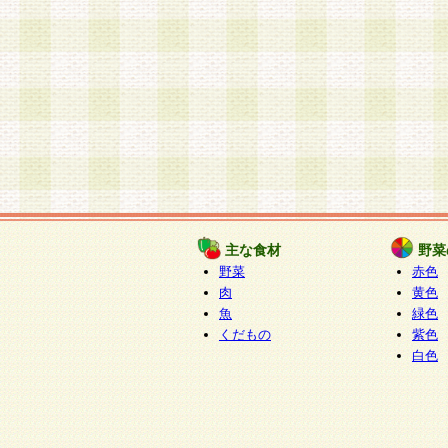
主な食材
野菜
野菜
赤色
肉
黄色
魚
緑色
くだもの
紫色
白色