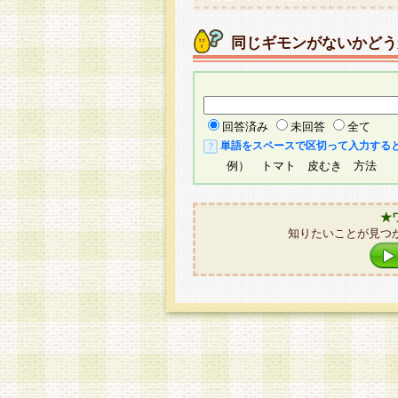
同じギモンがないかどう
回答済み
未回答
全て
単語をスペースで区切って入力する
例） トマト 皮むき 方法
★
知りたいことが見つ