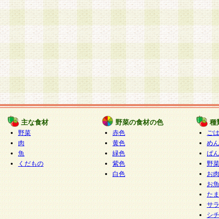
主な食材
野菜の食材の色
種
野菜
赤色
ご
肉
黄色
め
魚
緑色
ぱ
くだもの
紫色
野
白色
お
お
た
サ
シ