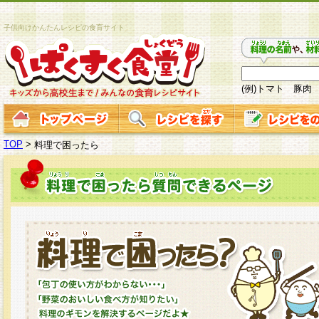
子供向けかんたんレシピの食育サイト
(例)トマト 豚肉
TOP
>
料理で困ったら