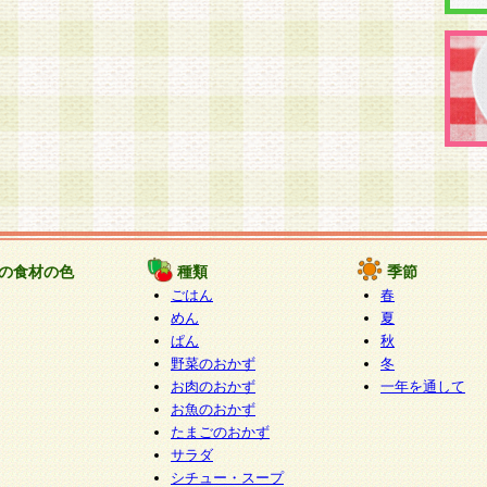
の食材の色
種類
季節
ごはん
春
めん
夏
ぱん
秋
野菜のおかず
冬
お肉のおかず
一年を通して
お魚のおかず
たまごのおかず
サラダ
シチュー・スープ