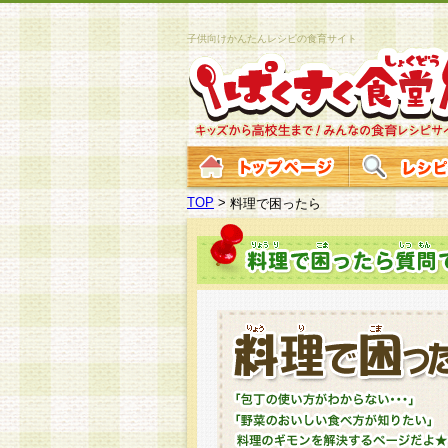
子供向けかんたんレシピの食育サイト
TOP
>
料理で困ったら