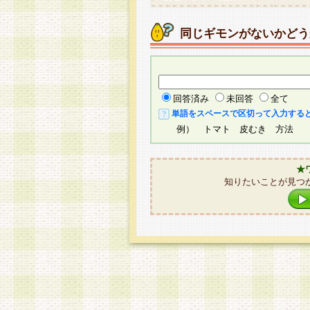
同じギモンがないかどう
回答済み
未回答
全て
単語をスペースで区切って入力する
例） トマト 皮むき 方法
★
知りたいことが見つ