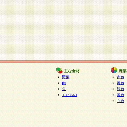
主な食材
野菜
野菜
赤色
肉
黄色
魚
緑色
くだもの
紫色
白色