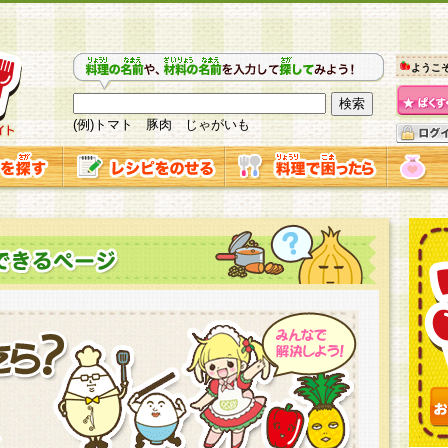
ようこ
(例)トマト 豚肉 じゃがいも