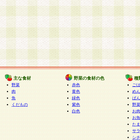
主な食材
野菜の食材の色
種
野菜
赤色
ご
肉
黄色
め
魚
緑色
ぱ
くだもの
紫色
野
白色
お
お
た
サ
シ