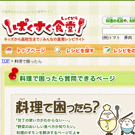
子供向けかんたんレシピの食育サイト
(例)トマト 豚肉
TOP
>
料理で困ったら