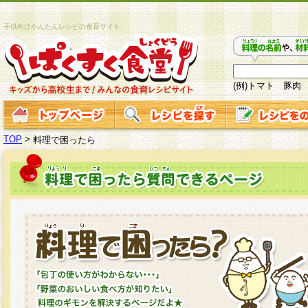
子供向けかんたんレシピの食育サイト
(例)トマト 豚肉
TOP
>
料理で困ったら