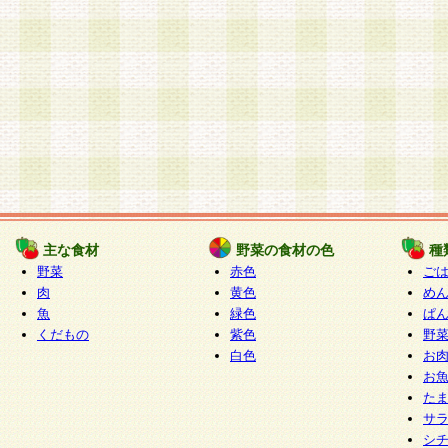
主な食材
野菜の食材の色
種
野菜
赤色
ご
肉
黄色
め
魚
緑色
ぱ
くだもの
紫色
野
白色
お
お
た
サ
シ