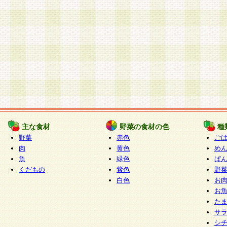
主な食材
野菜の食材の色
種
野菜
赤色
ご
肉
黄色
め
魚
緑色
ぱ
くだもの
紫色
野
白色
お
お
た
サ
シ