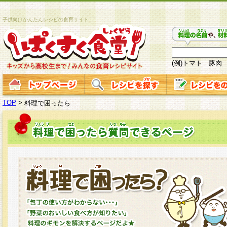
子供向けかんたんレシピの食育サイト
(例)トマト 豚肉
TOP
>
料理で困ったら