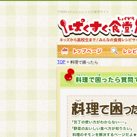
子供向けかんたんレシピの食育サイト
TOP
>
料理で困ったら