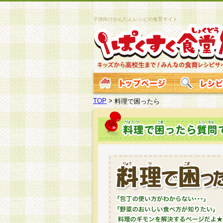
子供向けかんたんレシピの食育サイト
TOP
>
料理で困ったら