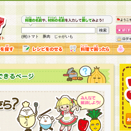
ようこ
(例)トマト 豚肉 じゃがいも