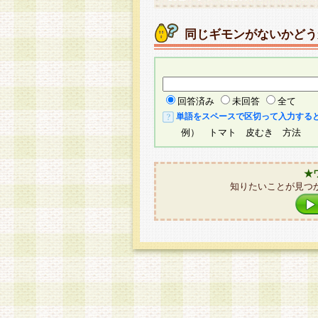
同じギモンがないかどう
回答済み
未回答
全て
単語をスペースで区切って入力する
例） トマト 皮むき 方法
★
知りたいことが見つ