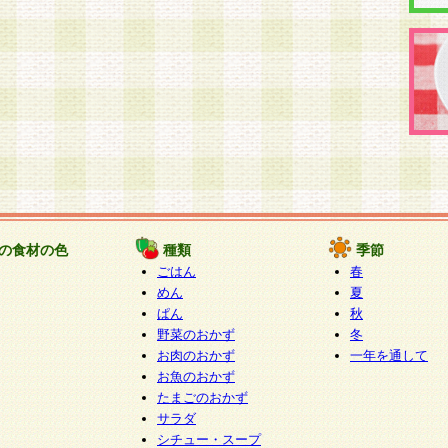
の食材の色
種類
季節
ごはん
春
めん
夏
ぱん
秋
野菜のおかず
冬
お肉のおかず
一年を通して
お魚のおかず
たまごのおかず
サラダ
シチュー・スープ