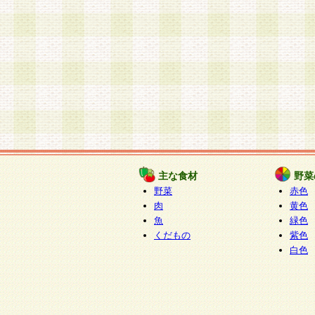
主な食材
野菜
野菜
赤色
肉
黄色
魚
緑色
くだもの
紫色
白色